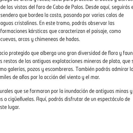
de las vistas del faro de Cabo de Palos. Desde aquí, seguirás e
sendero que bordea la costa, pasando por varias calas de
aguas cristalinas. En este tramo, podrás observar las
formaciones kársticas que caracterizan el paisaje, como
cuevas, arcos y chimeneas de hadas.
acio protegido que alberga una gran diversidad de flora y faun
os restos de las antiguas explotaciones mineras de plata, que 
 como galerías, pozos y escombreras. También podrás admirar l
les de años por la acción del viento y el mar.
turales que se formaron por la inundación de antiguas minas y
 o cigüeñuelas. Aquí, podrás disfrutar de un espectáculo de
ste lugar.