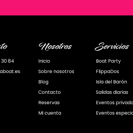
to
Nosotros
Servicios
 30 84
Inicio
Boat Party
paboat.es
Sobre nosotros
FlippaDos
Blog
Isla del Barón
Contacto
Salidas diarias
Reservas
Eventos privad
Mi cuenta
Eventos especi