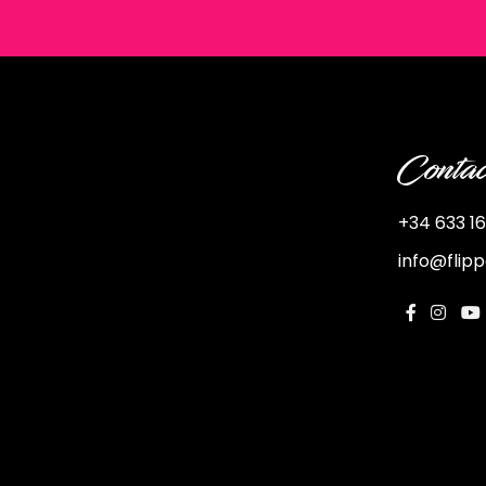
Contac
+34 633 16
info@flip