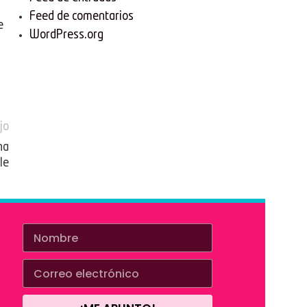
Feed de comentarios
e
WordPress.org
l
jo
na
le