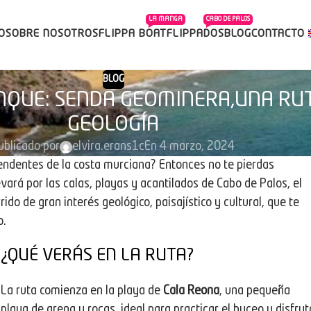
LA MANGA
CABO DE PALOS
IO
SOBRE NOSOTROS
FLIPPA BOAT
FLIPPADOS
BLOG
CONTACTO
BLOG
NQUE: SENDA GEOMINERA,UNA RU
GEOLOGÍA
ublicado por
elvira.erans1c
En 4 marzo, 2024
rendentes de la costa murciana? Entonces no te pierdas
levará por las calas, playas y acantilados de Cabo de Palos, el
ido de gran interés geológico, paisajístico y cultural, que te
o.
¿QUÉ VERÁS EN LA RUTA?
La ruta comienza en la playa de
Cala Reona
, una pequeña
playa de arena y rocas, ideal para practicar el buceo y disfrut