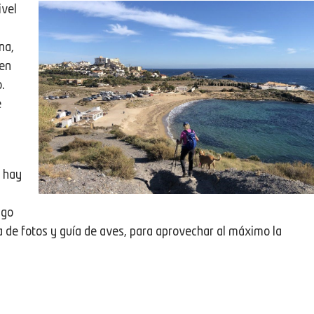
ivel
a
na,
 en
.
e
o hay
lgo
 de fotos y guía de aves, para aprovechar al máximo la