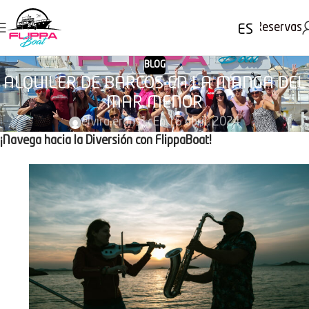
Reservas
ES
BLOG
ALQUILER DE BARCOS EN LA MANGA DEL
MAR MENOR
elvira.erans1c
En 16 abril, 2024
¡Navega hacia la Diversión con FlippaBoat!