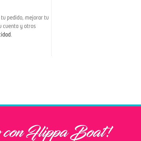
 tu pedido, mejorar tu
u cuenta y otros
cidad
.
 con Flippa Boat!