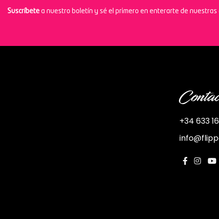
Suscríbete
a nuestro boletín y sé el primero en enterarte de nuestra
Contac
+34 633 16
info@flip