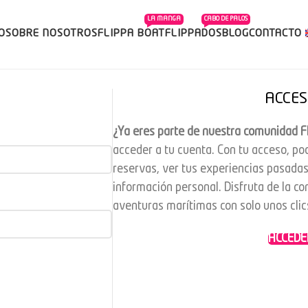
LA MANGA
CABO DE PALOS
IO
SOBRE NOSOTROS
FLIPPA BOAT
FLIPPADOS
BLOG
CONTACTO
ACCES
¿Ya eres parte de nuestra comunidad F
acceder a tu cuenta. Con tu acceso, po
reservas, ver tus experiencias pasada
información personal. Disfruta de la c
aventuras marítimas con solo unos clic
ACCEDE