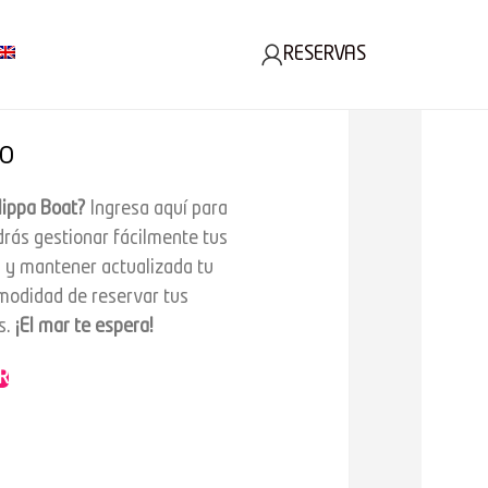
RESERVAS
O
lippa Boat?
Ingresa aquí para
drás gestionar fácilmente tus
s y mantener actualizada tu
omodidad de reservar tus
s.
¡El mar te espera!
R