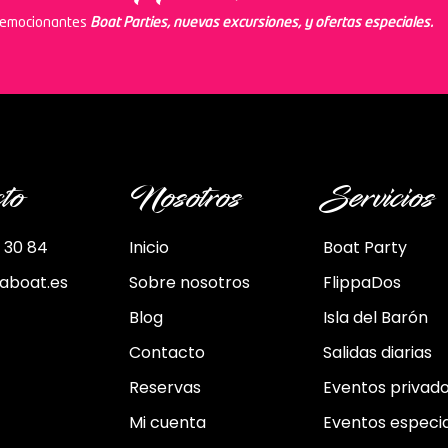
s emocionantes
Boat Parties, nuevas excursiones, y ofertas especiales.
to
Nosotros
Servicios
 30 84
Inicio
Boat Party
paboat.es
Sobre nosotros
FlippaDos
Blog
Isla del Barón
Contacto
Salidas diarias
Reservas
Eventos privad
Mi cuenta
Eventos especi